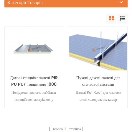
Категорії Товарів
Дахові сендвіч-панелі PIR
Пухові дахові панелі для
PU PUF товщиною 1000
стельової системи
мм внахлест
холодильних камер
Поліуретан визнано найбільш
Панелі Puf Roof для системи
ізоляційним матеріалом у
стелі холодильних камер
світі,Wiskind використовує
використовують нове покоління
коріальний матеріал PU/PIR для
пінопласту PU PIR, роздутого
виробництва дахових сендвіч-
пентаном B1, як жорсткого
панелей. Він має такі переваги,
основного матеріалу, який може
[ всього
1
сторінок]