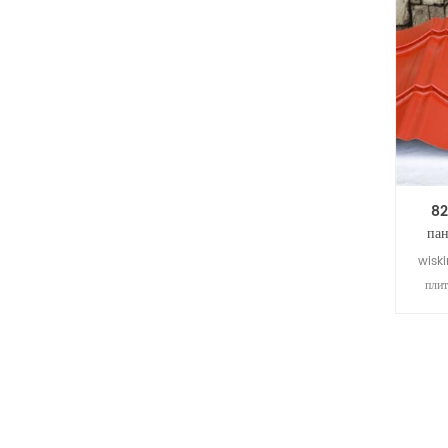
підхо
в
82
пан
wiski
плит