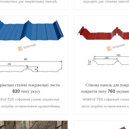
стосовується для покрівельних панелей,
підходить для стінових панелей
их пікових хвиль, хороших характеристик
панелей. він має великі розміри 
жу. його також можна використовувати як
вигляд, а також може використ
оздоблення стін.
невеликих прольотних дахах. і ц
невелику сторону, її можна вико
дошку високої міцнос
рівельні сталеві покрівельні листи
Стінова панель для покр
820 типу укусу
покриття типу 760 укуше
ind 820 гофровані сталеві покрівельні
wiskind 760 гофровані сталеві
и потрібно встановлювати кронштейнами,
листи потрібно встановлювати 
саморізи не піддаються впливу, він
саморізи не піддаються вп
ористовується для покрівель з великим
використовується для покріве
ьотом, дренажний ефект хороший, він не
прольотом, дренажний ефект хо