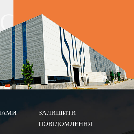
з оцинкованої
АС
им покриттям
тю 300 або 350
 НАМИ
ЗАЛИШИТИ
ПОВІДОМЛЕННЯ