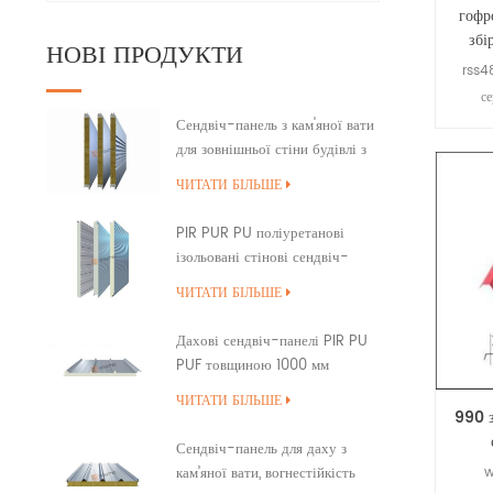
гофр
збі
НОВІ ПРОДУКТИ
rss48
с
гене
Сендвіч-панель з кам'яної вати
для зовнішньої стіни будівлі з
чет
ущільненням країв ПУ
Wis
ЧИТАТИ БІЛЬШЕ
к
роз
PIR PUR PU поліуретанові
ізольовані стінові сендвіч-
панелі
ЧИТАТИ БІЛЬШЕ
Дахові сендвіч-панелі PIR PU
PUF товщиною 1000 мм
внахлест
ЧИТАТИ БІЛЬШЕ
990 з
Сендвіч-панель для даху з
w
кам’яної вати, вогнестійкість