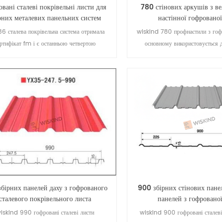
овані сталеві покрівельні листи для
780 стінових аркушів з ве
рних металевих панельних систем
настінної гофрованої
6 сталева покрівельна система отримала
wiskind 780 профнастили з гофр
ертифікат fm і є останньою четвертою
основному використовується д
рацією вертикальних контракційних дахів
панелей, як правило, горизонталь
вертого покоління, запущених компанією
красивих на вигляд і трив
kind. її відмінна атмосферостійкість та
овзання, що адаптуються до теплового
ширення та стиснення, рекомендують та
довіряють промисловості та ринку.
бірних панелей даху з гофрованого
900 збірних стінових пане
сталевого покрівельного листа
панелей з гофрованої
iskind 990 гофровані сталеві листи
wiskind 900 гофровані сталеві