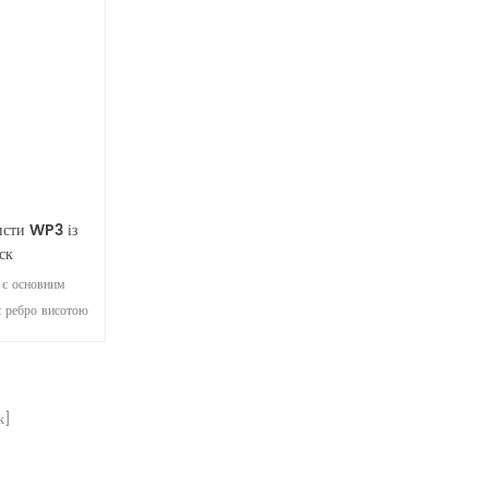
 і в основному
и на місці.
исти WP3 із
ск
 є основним
є ребро висотою
ким інтервалом
вель; з’єднання
орожнину для
ка має хороші
к]
ощу; кінець
и отворами, а