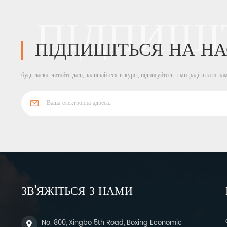
ПІДПИШІ
ПІДПИШІТЬСЯ НА НА
будь ласка, читайте далі, залишайтеся в курсі, підписуйтесь, і ми раді вітати на
ЗВ'ЯЖІТЬСЯ З НАМИ
No. 800, Xingbo 5th Road, Boxing Economic