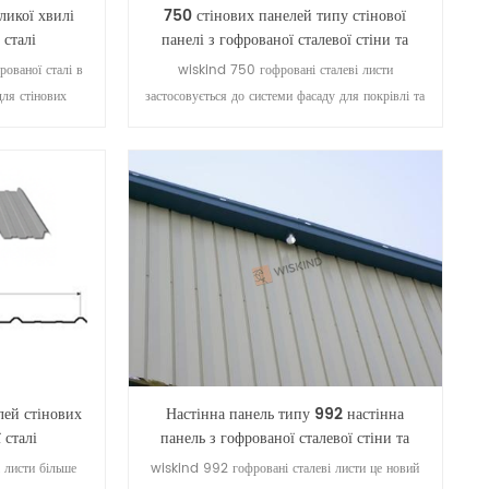
ликої хвилі
750 стінових панелей типу стінової
 сталі
панелі з гофрованої сталевої стіни та
листів з корінням
ованої сталі в
wiskind 750 гофровані сталеві листи
ля стінових
застосовується до системи фасаду для покрівлі та
но встановлених,
стін, має високу міцність і також може
имірних.
використовуватися для несучих.
лей стінових
Настінна панель типу 992 настінна
 сталі
панель з гофрованої сталевої стіни та
листів з корінням
 листи більше
wiskind 992 гофровані сталеві листи це новий