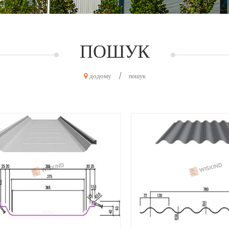
ПОШУК
додому
/
пошук