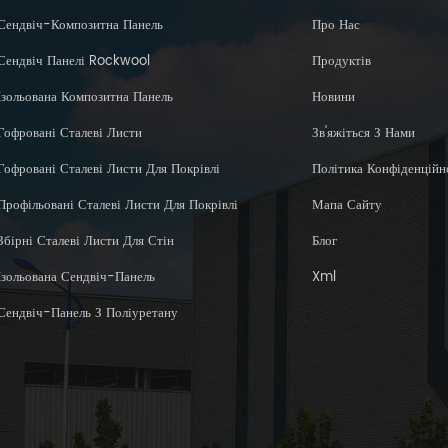
Сендвіч-Композитна Панель
Про Нас
Сендвіч Панелі Rockwool
Продуктів
Ізольована Композитна Панель
Новини
Гофровані Сталеві Листи
Зв'яжіться З Нами
Гофровані Сталеві Листи Для Покрівлі
Політика Конфіденційн
Профільовані Сталеві Листи Для Покрівлі
Мапа Сайту
Збірні Сталеві Листи Для Стін
Блог
Ізольована Сендвіч-Панель
Xml
Сендвіч-Панель З Поліуретану