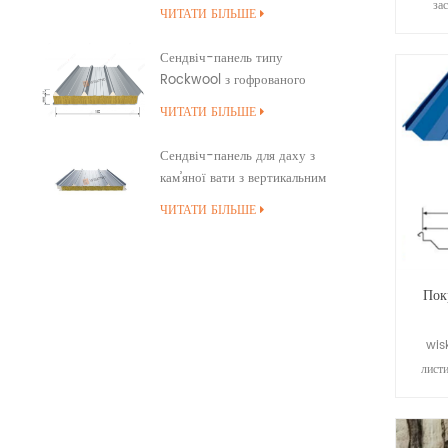
Snap Cap
за
ЧИТАТИ БІЛЬШЕ
висок
дрена
Сендвіч-панель типу
Rockwool з гофрованого
покриття для даху
ЧИТАТИ БІЛЬШЕ
Сендвіч-панель для даху з
кам’яної вати з вертикальним
швом із ущільненням країв ПУ
ЧИТАТИ БІЛЬШЕ
Пок
wisk
лист
вик
прол