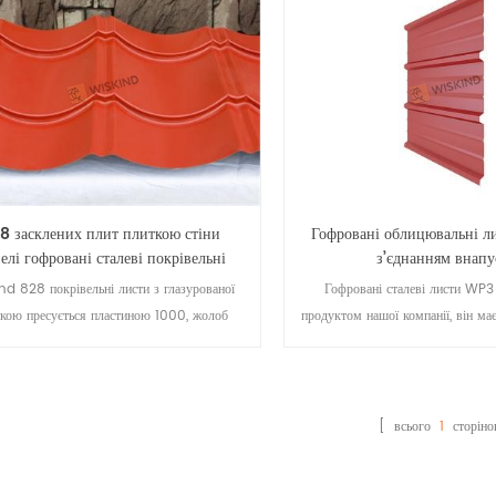
дить для транспортування, і в основному
підходить для транспортування,
икористовується для обробки на місці.
використовується для обробк
8 засклених плит плиткою стіни
Гофровані облицювальні л
елі гофровані сталеві покрівельні
з’єднанням внапу
листи
nd 828 покрівельні листи з глазурованої
Гофровані сталеві листи WP3
кою пресується пластиною 1000, жолоб
продуктом нашої компанії, він ма
вигнутий.
32 мм з рівною шириною та вели
хвилі, підходить для великих буді
двох ребер внахлестку має п
блокування капілярної води, я
[ всього
1
сторіно
характеристики захисту від д
попередньо пробитий гвинтовим