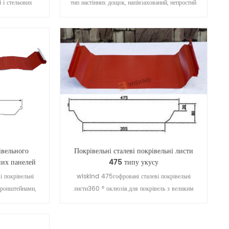
 і стельових
тип настінних дощок, напівзахований, непростий
і прекрасний на
для оголення нігтів, красивий зовнішній вигляд,
овуватися на
сильний тривимірний ефект, унікальний ефект
е може принести
світла і тіні, може бути використаний у кривих
ристовувати як
будинках.
ті.
івельного
Покрівельні сталеві покрівельні листи
них панелей
475 типу укусу
 покрівельні
wiskind 475гофровані сталеві покрівельні
кронштейнами,
листи360 ° оклюзія.для покрівель з великим
ливу, він
прольотом, прихованим, зі спеціальними
ль з великим
кронштейнами, з хорошими характеристиками
роший, він не
дренажу.