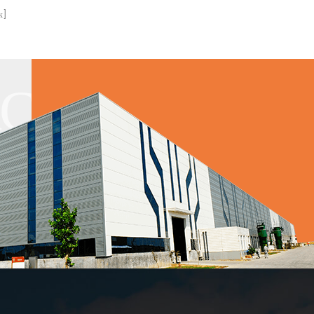
попадання води через погану герметизацію. він
к]
відповідає інтеграції та розвитку всього
промислового ланцюга та інтегрує дизайн, щоб
уникнути громіздких процесів, таких як
АС
багатошарові матеріали та багатошарові
конструкції.