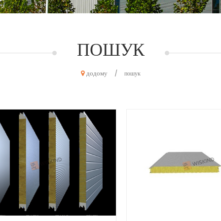
ПОШУК
додому
/
пошук