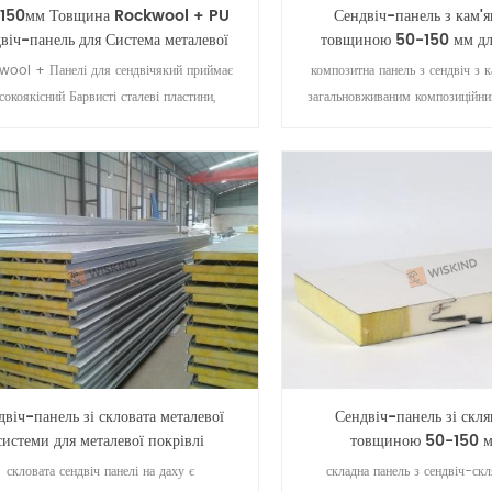
150мм Товщина Rockwool + PU
Сендвіч-панель з кам'я
двіч-панель для Система металевої
товщиною 50-150 мм дл
стінки
обшивки металевими 
wool + Панелі для сендвічякий приймає
композитна панель з сендвіч з к
сокоякісний Барвисті сталеві пластини,
загальновживаним композиційни
оякісні Водонепроникна кам'яна вовна як
матеріалом. так само, як і 
 матеріали. Теплоізоляція і вогнетривкий
конструкційно-утеплених панеле
дукт - це чудове будівництво Покриття.
складається з двох шарів констр
та одного ізоляційного сердечн
пластини як зовнішні шкури 
композиційній панелі велику 
ізоляційний матеріал з кам'яної 
їй велику теплоізоляц
двіч-панель зі скловата металевої
Сендвіч-панель зі скля
системи для металевої покрівлі
товщиною 50-150 м
металочерепиці с
скловата сендвіч панелі на даху є
складна панель з сендвіч-скл