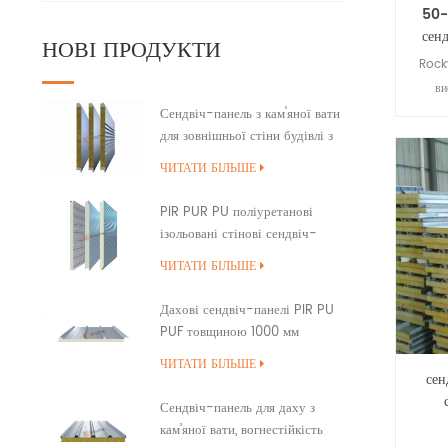
50-
сен
НОВІ ПРОДУКТИ
Rock
ви
висок
Сендвіч-панель з кам'яної вати
для зовнішньої стіни будівлі з
ядро
ущільненням країв ПУ
про
ЧИТАТИ БІЛЬШЕ
PIR PUR PU поліуретанові
ізольовані стінові сендвіч-
панелі
ЧИТАТИ БІЛЬШЕ
Дахові сендвіч-панелі PIR PU
PUF товщиною 1000 мм
внахлест
ЧИТАТИ БІЛЬШЕ
сен
Сендвіч-панель для даху з
кам’яної вати, вогнестійкість