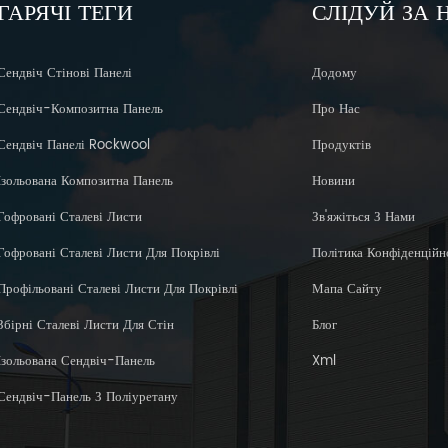
ГАРЯЧІ ТЕГИ
СЛІДУЙ ЗА
Сендвіч Стінові Панелі
Додому
Сендвіч-Композитна Панель
Про Нас
Сендвіч Панелі Rockwool
Продуктів
Ізольована Композитна Панель
Новини
Гофровані Сталеві Листи
Зв'яжіться З Нами
Гофровані Сталеві Листи Для Покрівлі
Політика Конфіденційн
Профільовані Сталеві Листи Для Покрівлі
Мапа Сайту
Збірні Сталеві Листи Для Стін
Блог
Ізольована Сендвіч-Панель
Xml
Сендвіч-Панель З Поліуретану