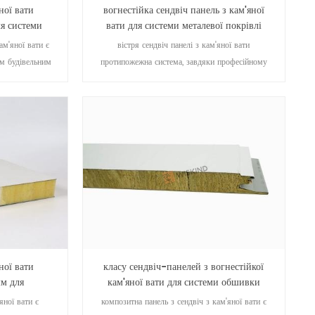
ної вати
вогнестійка сендвіч панель з кам'яної
я системи
вати для системи металевої покрівлі
стінами
ам'яної вати є
вістря сендвіч панелі з кам'яної вати
м будівельним
протипожежна система, завдяки професійному
інші типи
обладнанням для автоматизації фабрики,
й, вона також
виготовляє композит з кам'яної вати та сталі в
укційної дошки
ціле, щоб змінити запах плит з кам'яної вати
ика. сталеві
перед композитними, в будівництві
надають цій
теплозбереженням та теплоізоляцією,
міцність, а
звукоізоляцією, вимогами запобігання пожежі в
вати забезпечує
приміщенні більше досягти мети високої якості,
ію.
ефективності, надійності та безпеки.
ної вати
класу сендвіч-панелей з вогнестійкої
м для
кам'яної вати для системи обшивки
тін
металевими стінами
яної вати є
композитна панель з сендвіч з кам'яної вати є