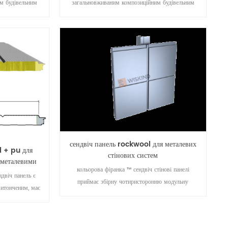
м будівельним
загальновживаним композиційним будівельним
інші типи
матеріалом. wiskind рекомендує вам
й, вона також
високоякісну водонепроникну кам'яну вату:
укційної дошки
коефіцієнт водонепроникності не менше 98%, а
ика. сталеві
поверхня панелі стабільніша. він не виробляє
надають цій
корозійних речовин. він має хороші показники
міцність, а
запобігання пожежам.
ти забезпечує їй
ю.
сендвіч панель rockwool для металевих
l + pu для
стінових систем
 металевими
кольорова фіранка ™ сендвіч стінові панелі
ндвіч панель є
приймає збірну чотиристоронню модульну
витонченим, має
структуру захисту, яка є структурно
имірне почуття
водонепроникною, герметичною та повністю
світла та тіні.
ефективною для захисту основного матеріалу від
08109.4