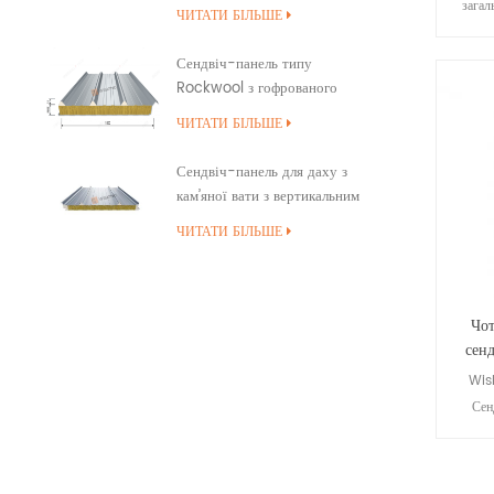
Snap Cap
загал
ЧИТАТИ БІЛЬШЕ
конс
Сендвіч-панель типу
склад
Rockwool з гофрованого
та 
покриття для даху
ЧИТАТИ БІЛЬШЕ
пл
к
Сендвіч-панель для даху з
ізоляці
кам’яної вати з вертикальним
швом із ущільненням країв ПУ
ЧИТАТИ БІЛЬШЕ
Чо
сен
Wis
Сен
По
Вогн
ст