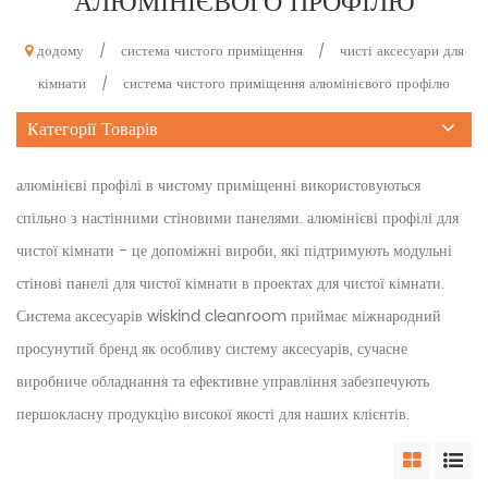
АЛЮМІНІЄВОГО ПРОФІЛЮ
додому
система чистого приміщення
чисті аксесуари для
/
/
кімнати
система чистого приміщення алюмінієвого профілю
/
Категорії Товарів
алюмінієві профілі в чистому приміщенні використовуються
спільно з настінними стіновими панелями. алюмінієві профілі для
чистої кімнати - це допоміжні вироби, які підтримують модульні
стінові панелі для чистої кімнати в проектах для чистої кімнати.
Система аксесуарів wiskind cleanroom приймає міжнародний
просунутий бренд як особливу систему аксесуарів, сучасне
виробниче обладнання та ефективне управління забезпечують
першокласну продукцію високої якості для наших клієнтів.