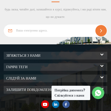
використання чистого
будь ласка, читайте далі, залишайтеся в курсі, підписуйтесь, і ми раді вітати нам,
приміщення, тому його також
можна назвати алюмінієвим
що ви думаєте.
профілем чистого приміщення .
ЗВ'ЯЖІТЬСЯ З НАМИ
ГАРЯЧІ ТЕГИ
СЛІДУЙ ЗА НАМИ
ЗАЛИШИТИ ПОВІДОМЛЕННЯ
Потрібна допомога?
Спілкуйтеся з нами