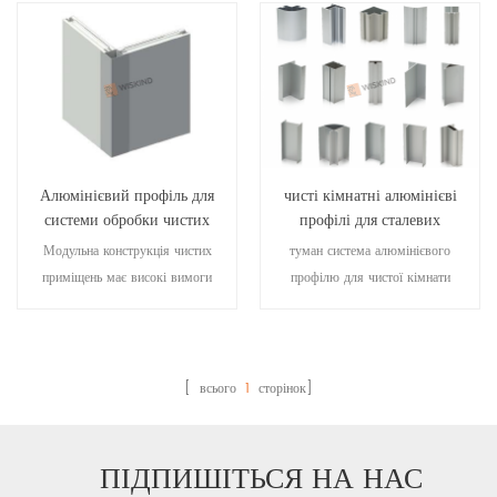
Алюмінієвий профіль для
чисті кімнатні алюмінієві
системи обробки чистих
профілі для сталевих
приміщень
модулів настінні панелі
Модульна конструкція чистих
туман система алюмінієвого
для чистої кімнати
приміщень має високі вимоги
профілю для чистої кімнати
до використання матеріалів,
приймає міжнародний
однією з яких є здатність
просунутий бренд як спеціальну
запобігати статичній електриці.
систему аксесуарів, сучасне
А поверхня промислового
виробниче обладнання та
[ всього
1
сторінок]
алюмінієвого профілю після
ефективне управління
обробки анодним окисленням,
забезпечують першокласну
антистатичної антикорозії,
продукцію високої якості для
ПІДПИШІТЬСЯ НА НАС
просто відповідає вимогам
наших клієнтів.