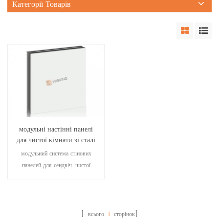
Категорії Товарів
модульні настінні панелі
для чистої кімнати зі сталі
на замовлення для
модульний система стінових
фармацевтичної чистої
панелей для сендвіч-чистої
кімнати
кімнати виготовляється з
алюмінієвих профілів, різних
поверхневих сталей, фабричних
збірних виробів, обшивки на
[ всього
1
сторінок]