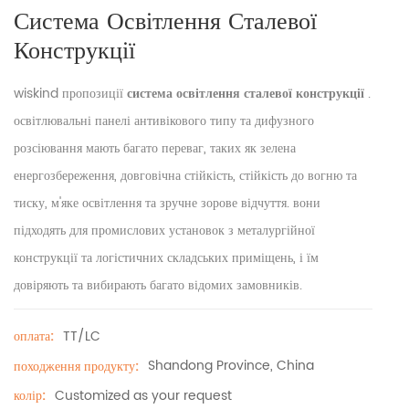
Система Освітлення Сталевої
Конструкції
wiskind пропозиції
система освітлення сталевої конструкції
.
освітлювальні панелі антивікового типу та дифузного
розсіювання мають багато переваг, таких як зелена
енергозбереження, довговічна стійкість, стійкість до вогню та
тиску, м'яке освітлення та зручне зорове відчуття. вони
підходять для промислових установок з металургійної
конструкції та логістичних складських приміщень, і їм
довіряють та вибирають багато відомих замовників.
TT/LC
оплата:
Shandong Province, China
походження продукту:
Customized as your request
колір: