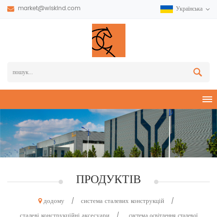
market@wiskind.com
Українська
ПРОДУКТІВ
додому
система сталевих конструкцій
/
/
сталеві конструкційні аксесуари
/
система освітлення сталевої