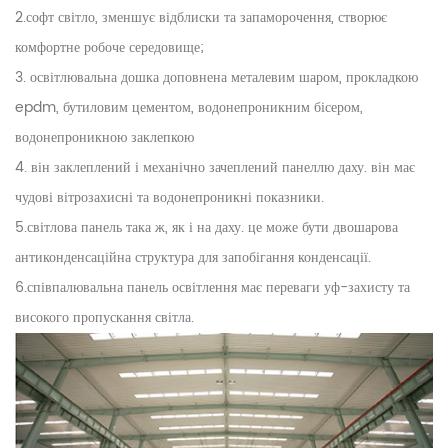
2.софт світло, зменшує відблиски та запаморочення, створює
комфортне робоче середовище;
3. освітлювальна дошка доповнена металевим шаром, прокладкою
epdm, бутиловим цементом, водонепроникним бісером,
водонепроникною заклепкою
4. він заклеплений і механічно зачеплений панеллю даху. він має
чудові вітрозахисні та водонепроникні показники.
5.світлова панель така ж, як і на даху. це може бути двошарова
антиконденсаційна структура для запобігання конденсації.
6.співпалювальна панель освітлення має переваги уф-захисту та
високого пропускання світла.