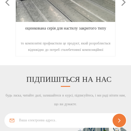
вана серія для настилу закритого типу
оцинкований настил сер
итні профнастили це продукт, який розробляється
то Профнастили відкри
відно до потреб сталебетонної композиційної
розробляється відпові
конструкції.
композиційної конструк
багатопове
ПІДПИШІТЬСЯ НА НАС
будь ласка, читайте далі, залишайтеся в курсі, підписуйтесь, і ми раді вітати нам,
що ви думаєте.