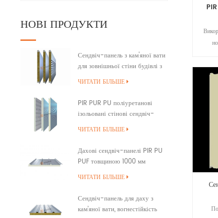
PIR
НОВІ ПРОДУКТИ
Викор
но
сер
Сендвіч-панель з кам'яної вати
для зовнішньої стіни будівлі з
по
ущільненням країв ПУ
панел
ЧИТАТИ БІЛЬШЕ
чу
ха
PIR PUR PU поліуретанові
стаб
ізольовані стінові сендвіч-
панелі
фрео
ЧИТАТИ БІЛЬШЕ
пром
Дахові сендвіч-панелі PIR PU
PUF товщиною 1000 мм
внахлест
ЧИТАТИ БІЛЬШЕ
Се
Сендвіч-панель для даху з
По
кам’яної вати, вогнестійкість