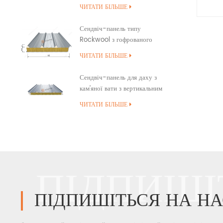
Snap Cap
ЧИТАТИ БІЛЬШЕ
водо
Сендвіч-панель типу
тепл
Rockwool з гофрованого
виник
покриття для даху
ЧИТАТИ БІЛЬШЕ
в
надзв
Сендвіч-панель для даху з
харак
кам’яної вати з вертикальним
тепл
швом із ущільненням країв ПУ
ЧИТАТИ БІЛЬШЕ
найн
тіль
та
відта
пі
ПІДПИШІ
ПІДПИШІТЬСЯ НА НА