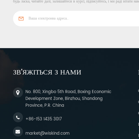
будь ласка, читайте далі, залишайтеся в курсі, підписуйтесь, і ми раді вітати на
ЗВ'ЯЖІТЬСЯ З НАМИ
No. 800, Xingbo 5th Road, Boxing Economic
Development Zone, Binzhou, Shandong
Province, P.R. China
+86-153 1435 3017
market@wiskind.com