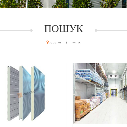
ПОШУК
додому
/
пошук