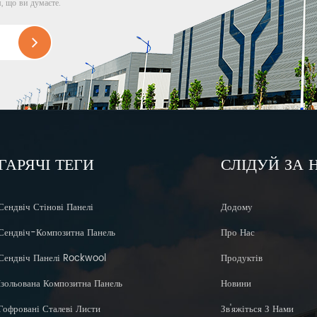
м, що ви думаєте.
ГАРЯЧІ ТЕГИ
СЛІДУЙ ЗА
Сендвіч Стінові Панелі
Додому
Сендвіч-Композитна Панель
Про Нас
Сендвіч Панелі Rockwool
Продуктів
Ізольована Композитна Панель
Новини
Гофровані Сталеві Листи
Зв'яжіться З Нами