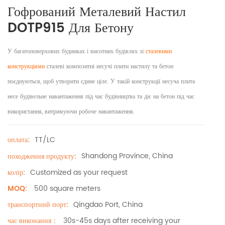
Гофрований Металевий Настил
DOTP915 Для Бетону
У багатоповерхових будинках і висотних будівлях зі
сталевими
конструкціями
сталеві композитні несучі плити настилу та бетон
поєднуються, щоб утворити єдине ціле. У такій конструкції несуча плита
несе будівельне навантаження під час будівництва та діє на бетон під час
використання, витримуючи робоче навантаження.
TT/LC
оплата:
Shandong Province, China
походження продукту:
Customized as your request
колір:
500 square meters
MOQ:
Qingdao Port, China
транспортний порт:
30s-45s days after receiving your
час виконання：