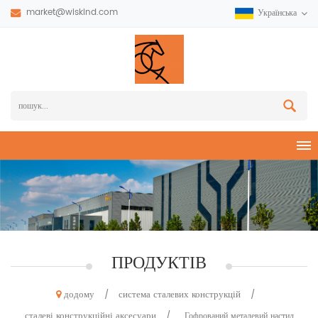
market@wiskind.com
Українська
ПРОДУКТІВ
додому
система сталевих конструкцій
/
/
сталеві конструкційні аксесуари
/
Гофрований металевий настил