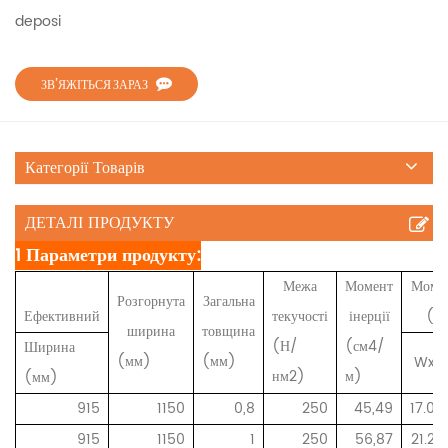
deposi
ЗВ’ЯЖІТЬСЯ ЗАРАЗ
Категорії Товарів
ДЕТАЛІ ПРОДУКТУ
1 Параметри продукту:
Межа
Момент
Момен
Розгорнута
Загальна
Ефективний
текучості
інерції
(с
ширина
товщина
(Н/
(см4/
Ширина
(мм)
(мм)
Wx1
нм2)
м)
(мм)
915
1150
0,8
250
45,49
17.08
915
1150
1
250
56,87
21.26