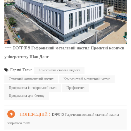
---
DOTP915 Гофрований металевий настил Проектні корпуси
університету Шан Донг
Гарячі Теги:
Композитна сталева підлога
Сталевий композитний настил
Композитний металевий настил
Профнастил із гофрованої сталі
Профнастил
Профнастил для бетону
ПОПЕРЕДНІЙ :
DFP510 Гарячеоцинкований сталевий настил
закритого типу