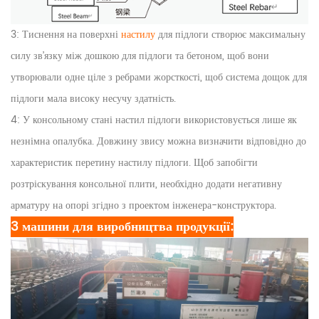
3: Тиснення на поверхні
настилу
для підлоги створює максимальну
силу зв’язку між дошкою для підлоги та бетоном, щоб вони
утворювали одне ціле з ребрами жорсткості, щоб система дощок для
підлоги мала високу несучу здатність.
4: У консольному стані настил підлоги використовується лише як
незнімна опалубка. Довжину звису можна визначити відповідно до
характеристик перетину настилу підлоги. Щоб запобігти
розтріскування консольної плити, необхідно додати негативну
арматуру на опорі згідно з проектом інженера-конструктора.
3 машини для виробництва продукції: