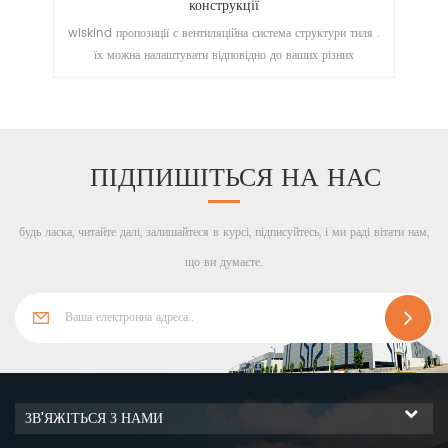
оцинкована серія для настилу закритого типу
руктури тиля .
то композитні профнастили це продукт, який розробляється
их різних
відповідно до потреб сталебетонної композиційної
конструкції.
ПІДПИШІТЬСЯ НА НАС
будь ласка, читайте далі, залишайтеся в курсі, підписуйтесь, і ми раді вітати нам,
що ви думаєте.
ЗВ'ЯЖІТЬСЯ З НАМИ