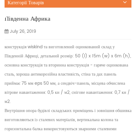
Категорії Товарів
Південна Африка
July 26, 2019
конструкція wiskind та виготовлений оцинкований склад у
Південній Африці, детальний розмір: 50 (l) x 15m (w) x 6m (h),
основна конструкція та вторинна конструкція - гаряче оцинкована
сталь, хороша антикорозійна властивість, стіна та дах панель
приймає 75 мм eps 50 мм, а сендвіч-панель, місцева обчислена
вітрове навантаження: 0,5 кн / м2, снігове навантаження: 0,7 кн /
м2.
Внутрішня опора будівлі складських приміщень і зовнішня обшивка
виготовляються із сталевих матеріалів, вертикальна колона та
горизонтальна балка використовуються зварними сталевими