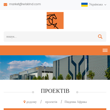
market@wiskind.com
Українська
ПРОЕКТІВ
додому
проектів
/
/
Південна Африка