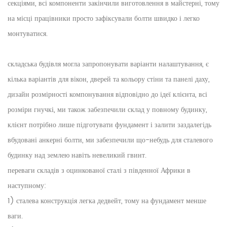
секціями, всі компоненти закінчили виготовлення в майстерні, тому
на місці працівники просто зафіксували болти швидко і легко
монтуватися.
складська будівля могла запропонувати варіанти налаштування, є
кілька варіантів для вікон, дверей та кольору стіни та панелі даху,
дизайн розмірності компонування відповідно до ідеї клієнта, всі
розміри гнучкі, ми також забезпечили склад у повному будинку,
клієнт потрібно лише підготувати фундамент і залити заздалегідь
вбудовані анкерні болти, ми забезпечили що-небудь для сталевого
будинку над землею навіть невеликий гвинт.
переваги складів з оцинкованої сталі з південної Африки в
наступному:
1) сталева конструкція легка дедвейт, тому на фундамент менше
ваги.