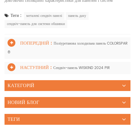
довговічні ізоляційні характеристики для панелей і систем
Теги :
металеві сендвіч панелі
панель даху
сендвіч-панель для системи обшивки
ПОПЕРЕДНІЙ :
Поліуретанова холодильна панель COLORSPAR
®
НАСТУПНИЙ :
Сендвіч-панель WISKIND 2024 PIR
КАТЕГОРІЙ
НОВИЙ БЛОГ
ТЕГИ