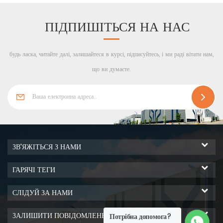
ПІДПИШІТЬСЯ НА НАС
будь ласка, читайте далі, залишайтеся в курсі, підписуйтесь, і ми раді вітати нам,
що ви думаєте.
ЗВ'ЯЖІТЬСЯ З НАМИ
ГАРЯЧІ ТЕГИ
СЛІДУЙ ЗА НАМИ
ЗАЛИШИТИ ПОВІДОМЛЕННЯ
Потрібна допомога?