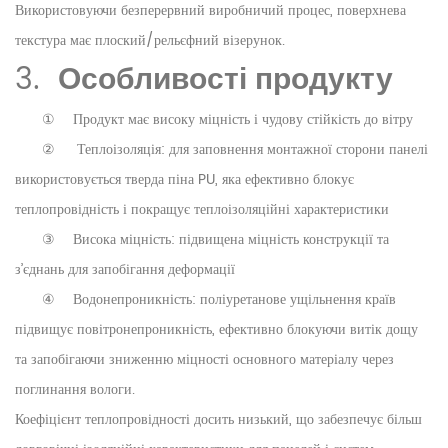
Використовуючи безперервний виробничий процес, поверхнева
текстура має плоский/рельєфний візерунок.
3.
Особливості продукту
①
Продукт має високу міцність і чудову стійкість до вітру
②
Теплоізоляція: для заповнення монтажної сторони панелі
використовується тверда піна PU, яка ефективно блокує
теплопровідність і покращує теплоізоляційні характеристики
③
Висока міцність: підвищена міцність конструкції та
з’єднань для запобігання деформації
④
Водонепроникність: поліуретанове ущільнення країв
підвищує повітронепроникність, ефективно блокуючи витік дощу
та запобігаючи зниженню міцності основного матеріалу через
поглинання вологи.
Коефіцієнт теплопровідності досить низький, що забезпечує більш